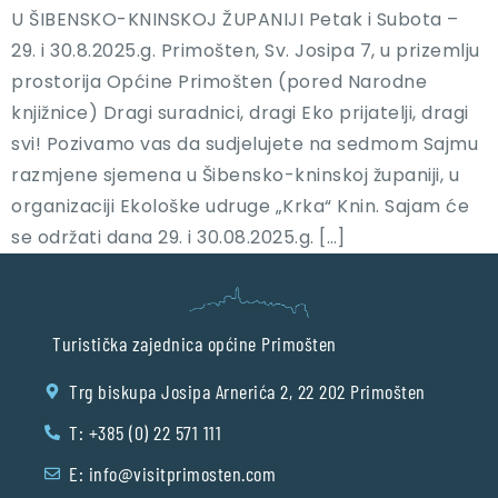
U ŠIBENSKO-KNINSKOJ ŽUPANIJI Petak i Subota –
29. i 30.8.2025.g. Primošten, Sv. Josipa 7, u prizemlju
prostorija Općine Primošten (pored Narodne
knjižnice) Dragi suradnici, dragi Eko prijatelji, dragi
svi! Pozivamo vas da sudjelujete na sedmom Sajmu
razmjene sjemena u Šibensko-kninskoj županiji, u
organizaciji Ekološke udruge „Krka“ Knin. Sajam će
se održati dana 29. i 30.08.2025.g. […]
Turistička zajednica općine Primošten
Trg biskupa Josipa Arnerića 2, 22 202 Primošten
T: +385 (0) 22 571 111
E:
info@visitprimosten.com