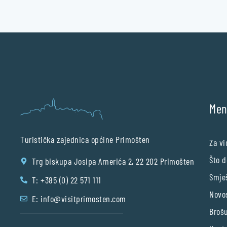
Me
Turistička zajednica općine Primošten
Za vi
Što d
Trg biskupa Josipa Arnerića 2, 22 202 Primošten
Smje
T: +385 (0) 22 571 111
Novo
E:
info@visitprimosten.com
Broš