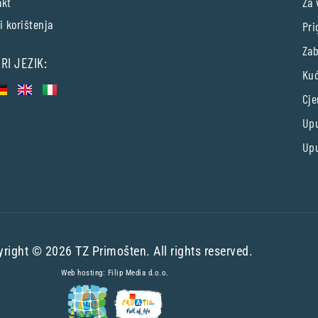
akt
Za 
i korištenja
Pri
Zab
RI JEZIK:
Kuć
Cje
Upu
Upu
right © 2026 TZ Primošten. All rights reserved.
Web hosting:
Filip Media d.o.o.