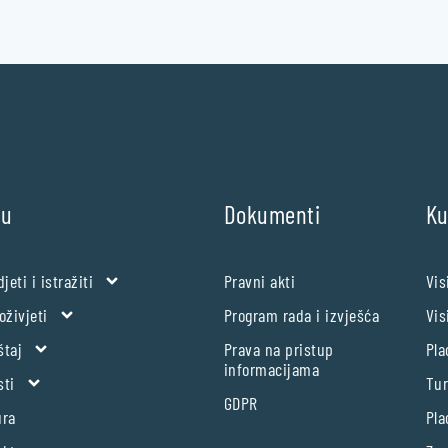
nu
Dokumenti
Ku
djeti i istražiti
Pravni akti
Vis
oživjeti
Program rada i izvješća
Vis
štaj
Prava na pristup
Pla
informacijama
sti
Tur
GDPR
ura
Pla