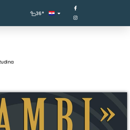
36°
Rudina