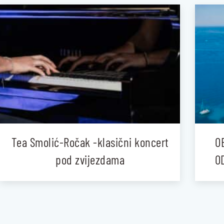
Tea Smolić-Ročak -klasični koncert
O
pod zvijezdama
O