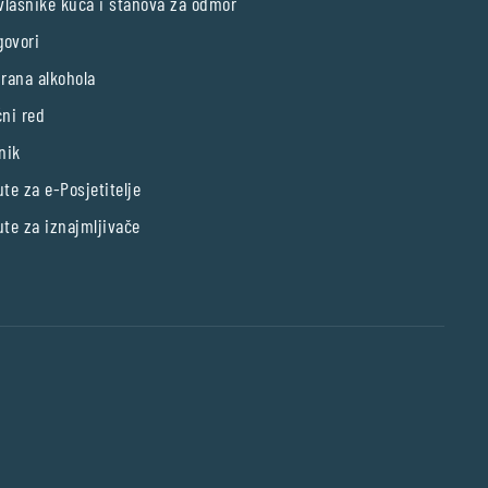
vlasnike kuća i stanova za odmor
govori
rana alkohola
ni red
nik
te za e-Posjetitelje
te za iznajmljivače