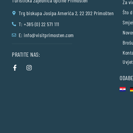
Turistička zajednica općine Primošten
Za vi
Što d
Trg biskupa Josipa Arnerića 2, 22 202 Primošten
Smje
T: +385 (0) 22 571 111
Novo
E:
info@visitprimosten.com
Broš
Kont
PRATITE NAS:
Uvjet
ODABE