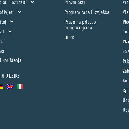
djeti i istražiti
Pravni akti
Vis
oživjeti
Program rada i izvješća
Vis
štaj
Prava na pristup
Pla
informacijama
sti
Tur
GDPR
ura
Pla
akt
Za 
i korištenja
Pri
Zab
RI JEZIK:
Kuć
Cje
Upu
Upu