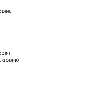
ODINU
ODINI
0. GODINU