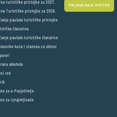
ina turističke pristojbe za 2027.
PRIJAVA NA E-VISITOR
ina Turističke pristojbe za 2026.
ćanje paušala turističke pristojbe
istička članarina
ćanje paušala turističke članarine
vlasnike kuća i stanova za odmor
govori
rana alkohola
ni red
nik
te za e-Posjetitelje
te za iznajmljivače