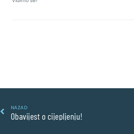
Vidimo se!
NAZAD
Obavijest o cijepljenju!