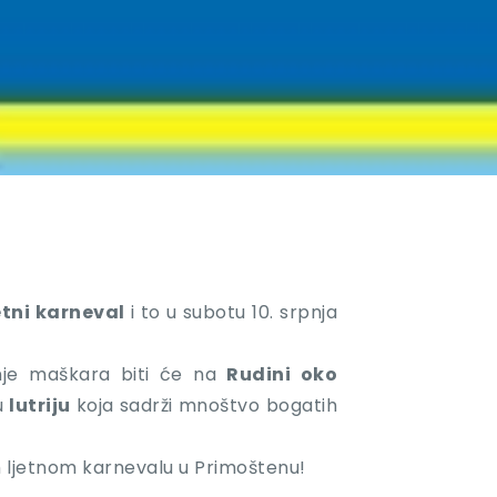
etni karneval
i to u subotu 10. srpnja
anje maškara biti će na
Rudini oko
u
lutriju
koja sadrži mnoštvo bogatih
 ljetnom karnevalu u Primoštenu!