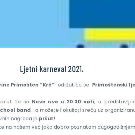
Ljetni karneval 2021.
ine Primošten “Krč”
održat će se
Primoštenski lj
enut će sa
Nove rive u 20:30 sati
, a predstavlj
School band
, a možete i okušati sreću uz organiziran
avnih nagrada je
pršut!
avite na našem već jako dobro poznatom dugogodišnjem