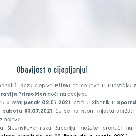
Obavijest o cijepljenju!
rimili 1. dozu cjepiva
Pfizer
da se jave u Turističku 
ravlja Primošten
doći na docjepu.
gu u ovaj
petak 02.07.2021.
otići u Šibenik u
Sport
U
subotu 03.07.2021
. će se na istom mjestu održati 
 najave.
 za Šibensko-kninsku županiju možete pronaći na