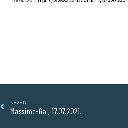
zdrastvo:
https://www.zzjz-sibenik.hr/provedba-
NAZAD
Massimo-Gaj, 17.07.2021.