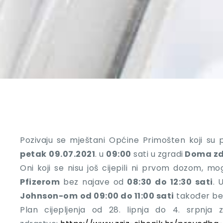
Pozivaju se mještani Općine Primošten koji su p
petak
09.07.2021
. u
09:00
sati u zgradi
Doma zd
Oni koji se nisu još cijepili ni prvom dozom, mo
Pfizerom
bez najave od
08:30 do 12:30 sati
. 
Johnson-om
od 09:00 do 11:00 sati
također bez
Plan cijepljenja od 28. lipnja do 4. srpnja