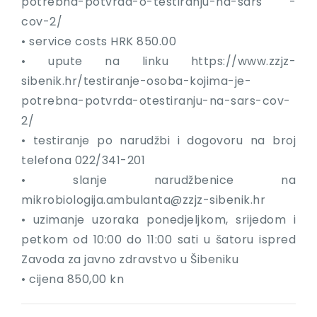
potrebna-potvrda-o-testiranju-na-sars -
cov-2/
• service costs HRK 850.00
• upute na linku https://www.zzjz-
sibenik.hr/testiranje-osoba-kojima-je-
potrebna-potvrda-otestiranju-na-sars-cov-
2/
• testiranje po narudžbi i dogovoru na broj
telefona 022/341-201
• slanje narudžbenice na
mikrobiologija.ambulanta@zzjz-sibenik.hr
• uzimanje uzoraka ponedjeljkom, srijedom i
petkom od 10:00 do 11:00 sati u šatoru ispred
Zavoda za javno zdravstvo u Šibeniku
• cijena 850,00 kn