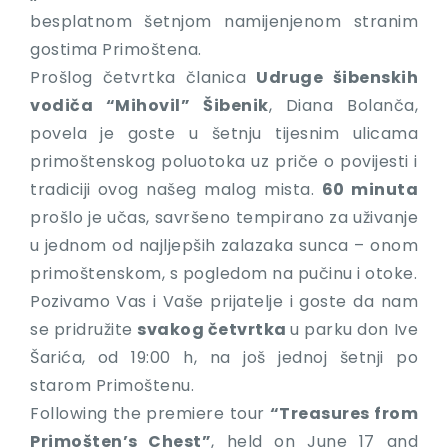
besplatnom šetnjom namijenjenom stranim
gostima Primoštena.
Prošlog četvrtka članica
Udruge šibenskih
vodiča “Mihovil” Šibenik
, Diana Bolanča,
povela je goste u šetnju tijesnim ulicama
primoštenskog poluotoka uz priče o povijesti i
tradiciji ovog našeg malog mista.
60 minuta
prošlo je učas, savršeno tempirano za uživanje
u jednom od najljepših zalazaka sunca – onom
primoštenskom, s pogledom na pučinu i otoke.
Pozivamo Vas i Vaše prijatelje i goste da nam
se pridružite
svakog četvrtka
u parku don Ive
Šarića, od 19:00 h, na još jednoj šetnji po
starom Primoštenu.
Following the premiere tour
“Treasures from
Primošten’s Chest”
, held on June 17 and