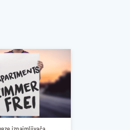
eze iznajmljivača