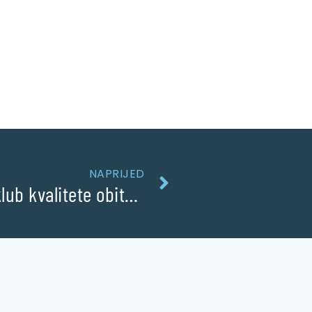
NAPRIJED
Javni poziv za kandidiranje u klub kvalitete obiteljskog smještaja “Like home” – 2. Krug