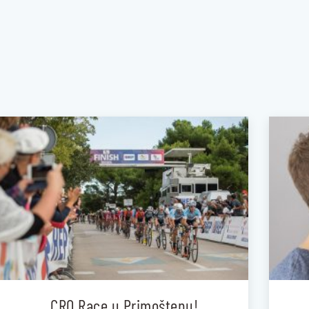
CRO Race u Primoštenu!