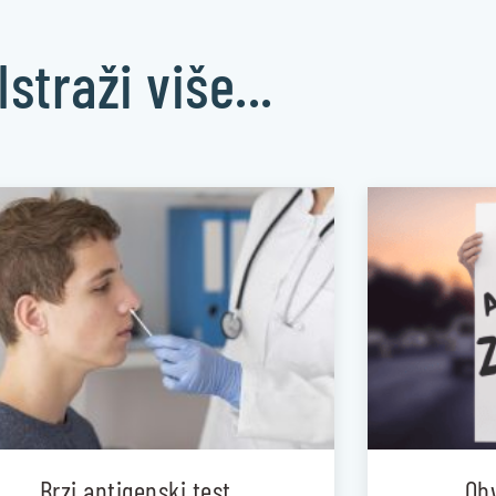
Istraži više...
Brzi antigenski test
Obv