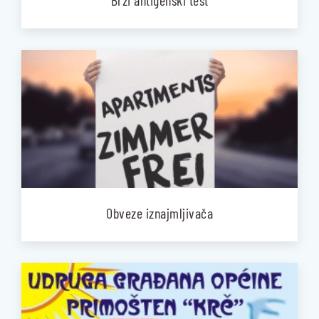
Brzi antigenski test
Obveze iznajmljivača