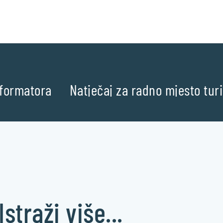
nformatora
Natječaj za radno mjesto tur
Istraži više...