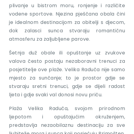
plivanje u bistrom moru, ronjenje i različite
vodene sportove. Njezina pješčana obala čini
je idealnom destinacijom za obitelji s djecom,
dok zalasci sunca stvaraju romantičnu
atmosferu za zaljubljene parove.
Šetnja duž obale ili opuštanje uz zvukove
valova često postaju nezaboravni trenuci za
posjetitelje ove plaže. Velika Raduča nije samo
mjesto za sunčanje; to je prostor gdje se
stvaraju sretni trenuci, gdje se dijeli radost
ljeta i gdje svaki val donosi novu priču.
Plaža Velika Raduča, svojom prirodnom
ljepotom i opuštajućim okruženjem,
predstavlja nezaobilaznu destinaciju za sve
ljubitelje mora i sunca koji posjećuju Primošten.